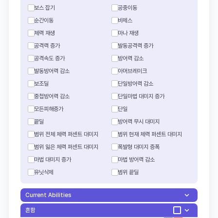
보스 잡기
공중이동
순간이동
바제스
체력 재생
마나 재생
공격력 증가
발동공격력 증가
공격속도 증가
방어력 감소
발동방어력 감소
아머브레이크
보조딜
단일방어력 감소
중첩방어력 감소
단일마법 대미지 증가
모든피해증가
단일
끝딜
방어력 무시 대미지
범위 전체 체력 퍼센트 대미지
범위 현재 체력 퍼센트 대미지
범위 잃은 체력 퍼센트 대미지
폭발형 대미지 증폭
마법 대미지 증가
마법 방어력 감소
유닛삭제
범위 끝딜
Current Abilities
흔함