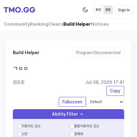
Sign In
KO
EN
Community
Ranking
Clears
Build Helper
Notices
Build Helper
Program Disconnected
ㄱㅇㅇ
원초준
Jul 08, 2026 17:41
Copy
Fullscreen
Ability Filter
이동속도 감소
발동이동속도 감소
스턴
광폭화