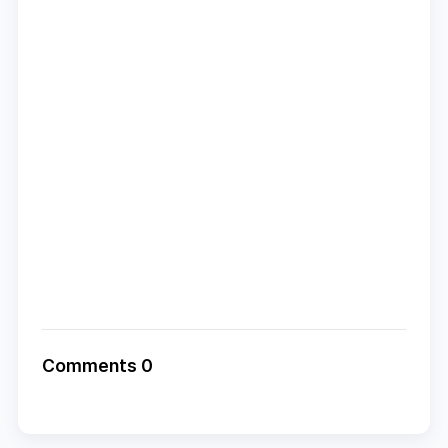
Comments 0