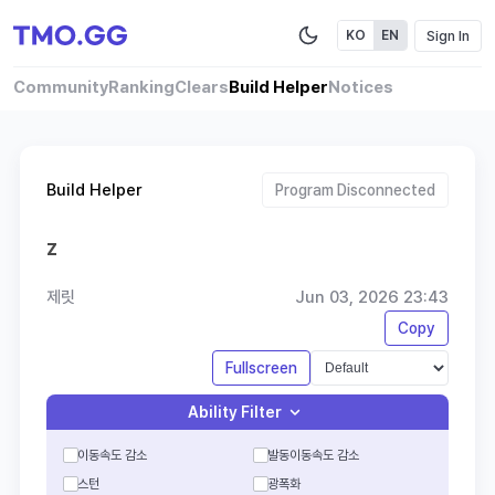
Sign In
KO
EN
Community
Ranking
Clears
Build Helper
Notices
Build Helper
Program Disconnected
z
제릿
Jun 03, 2026 23:43
Copy
Fullscreen
Ability Filter
이동속도 감소
발동이동속도 감소
스턴
광폭화