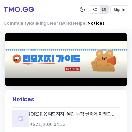
Sign In
KO
EN
Community
Ranking
Clears
Build Helper
Notices
Notices
[ORDR X 티모지지] 월간 누적 클리어 이벤트 안내
Feb 24, 2026 04:33