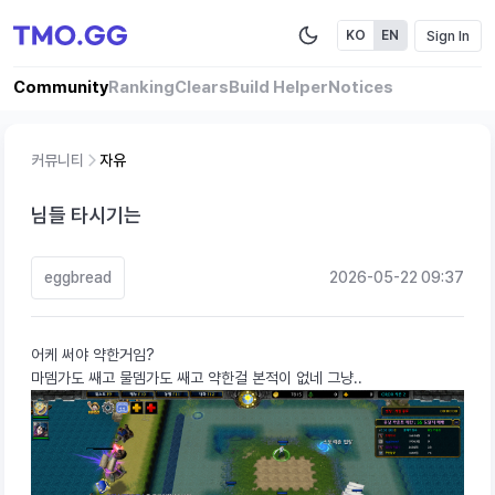
Sign In
KO
EN
Community
Ranking
Clears
Build Helper
Notices
커뮤니티
자유
님들 타시기는
eggbread
2026-05-22 09:37
어케 써야 약한거임?
마뎀가도 쌔고 물뎀가도 쌔고 약한걸 본적이 없네 그냥..