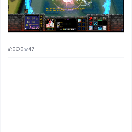
0
0
47