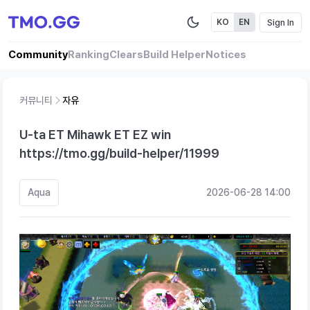
Sign In
KO
EN
Community
Ranking
Clears
Build Helper
Notices
커뮤니티
자유
U-ta ET Mihawk ET EZ win
https://tmo.gg/build-helper/11999
Aqua
2026-06-28 14:00